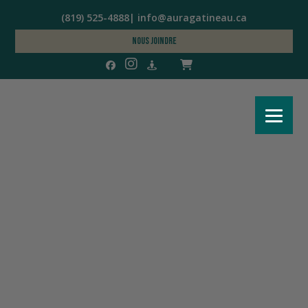
(819) 525-4888|
info@auragatineau.ca
Nous joindre
Vivre au présent